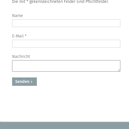
Die mit * gekennzeichneten Felder sind Pflichtfelder.
Name
E-Mail *
Nachricht
Senden
Powered by BreezingForms