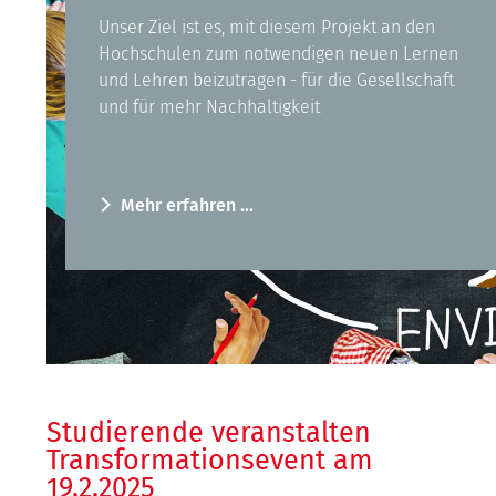
Unser Ziel ist es, mit diesem Projekt an den
Hochschulen zum notwendigen neuen Lernen
und Lehren beizutragen - für die Gesellschaft
und für mehr Nachhaltigkeit
Mehr erfahren ...
Studierende veranstalten
Transformationsevent am
19.2.2025